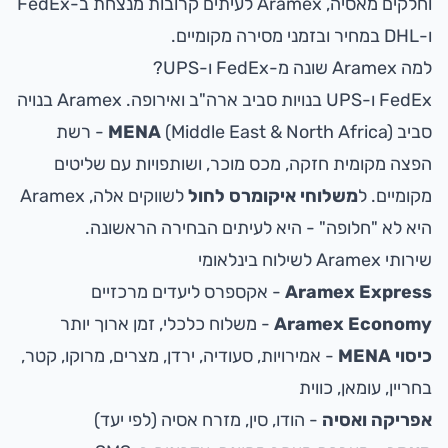
וחלקים מאסיה, Aramex לעיתים קרובות מנצחת ב-FedEx
ו-DHL במחיר ובזמני מסירה מקומיים.
למה Aramex שונה מ-FedEx ו-UPS?
FedEx ו-UPS בנויות סביב ארה"ב ואירופה. Aramex בנויה
סביב
MENA
(Middle East & North Africa) - רשת
הפצה מקומית חזקה, מכס מוכר, ושותפויות עם שליטים
מקומיים. ל
משלוחי איקומרס לחול
לשווקים אלה, Aramex
היא לא "חלופה" - היא לעיתים הבחירה הראשונה.
שירותי Aramex לשילוח בינלאומי
Aramex Express
- אקספרס ליעדים מרכזיים
Aramex Economy
- משלוח כלכלי, זמן ארוך יותר
כיסוי MENA
- אמירויות, סעודיה, ירדן, מצרים, מרוקו, קטר,
בחריין, עומאן, כווית
אפריקה ואסיה
- הודו, סין, מזרח אסיה (לפי יעד)