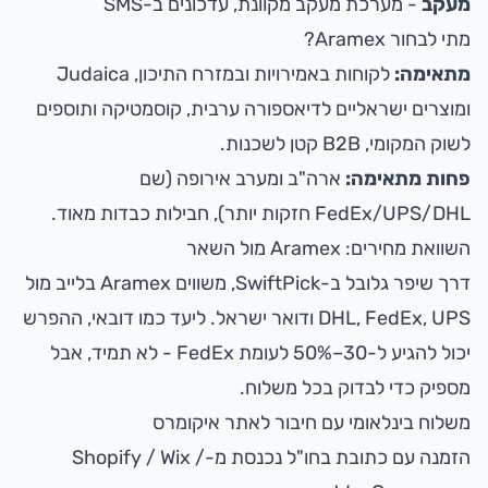
מעקב
- מערכת מעקב מקוונת, עדכונים ב-SMS
מתי לבחור Aramex?
מתאימה:
לקוחות באמירויות ובמזרח התיכון, Judaica
ומוצרים ישראליים לדיאספורה ערבית, קוסמטיקה ותוספים
לשוק המקומי, B2B קטן לשכנות.
פחות מתאימה:
ארה"ב ומערב אירופה (שם
FedEx/UPS/DHL חזקות יותר), חבילות כבדות מאוד.
השוואת מחירים: Aramex מול השאר
דרך
שיפר גלובל ב-SwiftPick
, משווים Aramex בלייב מול
DHL, FedEx, UPS ודואר ישראל. ליעד כמו דובאי, ההפרש
יכול להגיע ל-30–50% לעומת FedEx - לא תמיד, אבל
מספיק כדי לבדוק בכל משלוח.
משלוח בינלאומי עם חיבור לאתר איקומרס
הזמנה עם כתובת בחו"ל נכנסת מ-Shopify / Wix /